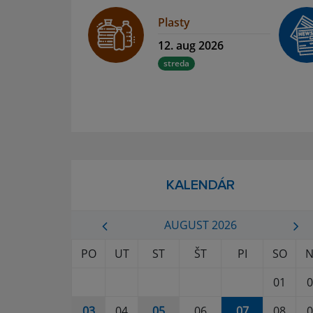
Plasty
12. aug 2026
streda
KALENDÁR
AUGUST 2026
PO
UT
ST
ŠT
PI
SO
N
01
0
03
04
05
06
07
08
0