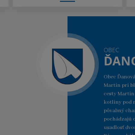
OBEC
ĎAN
Obec Ďanová
Martin pri b
cesty Martin
kotliny pod 
pôvabný char
pochádzajú o
usadlosť dvo