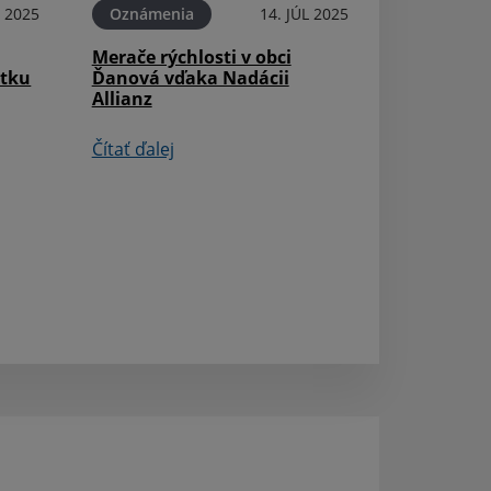
 2025
Oznámenia
14. JÚL 2025
Merače rýchlosti v obci
tku
Ďanová vďaka Nadácii
Aktuality
Allianz
Vodozádržné op
Ďanová
Čítať ďalej
Čítať ďalej