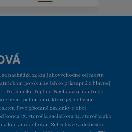
OVÁ
 sa nachádza 12 km juhovýchodne od mesta
latnickom potoku. Je ľahko prístupná z hlavnej
 – Turčianske Teplice. Nachádza sa v strede
miernymi pahorkami, ktoré jej dodávajú
akter. Prvé písomné zmienky o obci
d konca 13. storočia začiatkom 14. storočia ako
ma kúriami v chotári Sebeslavce a dedičstvo