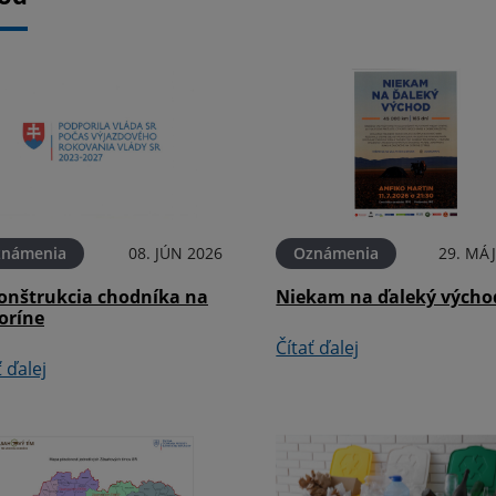
známenia
08. JÚN 2026
Oznámenia
29. MÁJ
onštrukcia chodníka na
Niekam na ďaleký výcho
oríne
Čítať ďalej
ť ďalej