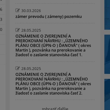
6
30.03.2026
zámer prevodu ( zámeny) pozemku
3
0
28.05.2025
OZNÁMENIE O ZVEREJNENÍ A
PREROKOVANÍ NÁVRHU : „ÚZEMNÉHO
PLÁNU OBCE (ÚPN-O ) ĎANOVÁ“ ( okres
Martin ), pozvánka na prerokovanie a
žiadosť o zaslanie stanoviska časť 1.
28.05.2025
OZNÁMENIE O ZVEREJNENÍ A
PREROKOVANÍ NÁVRHU : „ÚZEMNÉHO
PLÁNU OBCE (ÚPN-O ) ĎANOVÁ“ ( okres
Martin ), pozvánka na prerokovanie a
žiadosť o zaslanie stanoviska časť 2.
zobraziť ďalšie