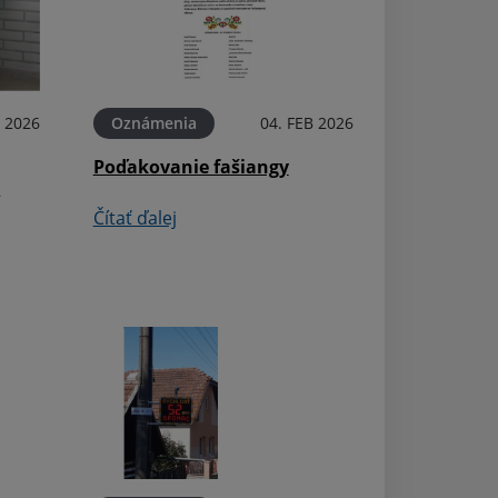
B 2026
Oznámenia
04. FEB 2026
Poďakovanie fašiangy
k
Kultúra
Čítať ďalej
Dotácia ŽSK - o
knižnica Ďanov
Čítať ďalej