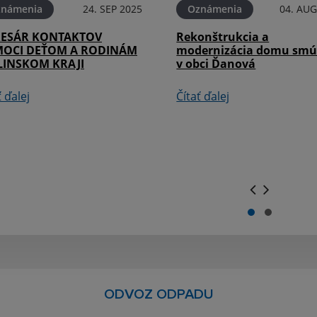
známenia
24. SEP 2025
Oznámenia
04. AUG
ESÁR KONTAKTOV
Rekonštrukcia a
OCI DEŤOM A RODINÁM
modernizácia domu smú
ILINSKOM KRAJI
v obci Ďanová
ť ďalej
Čítať ďalej
.
.
ODVOZ ODPADU