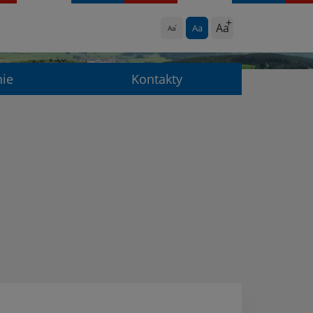
Aa
Aa
Aa
nie
Kontakty