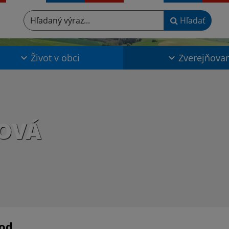
Hľadaný výraz...
Hľadať
Život v obci
Zverejňova
OVÁ
od