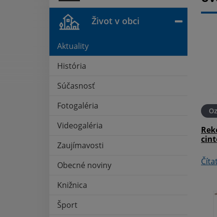
Život v obci
Aktuality
História
Súčasnosť
Fotogaléria
22. APR 2025
Oznámenia
23. JAN 2025
O
Videogaléria
áleň MŠ Ďanová
Zníženie energetickej
Rek
náročnosti budoy pre šport v
cint
Zaujímavosti
obci Ďanová
Číta
Obecné noviny
Čítať ďalej
Knižnica
Šport