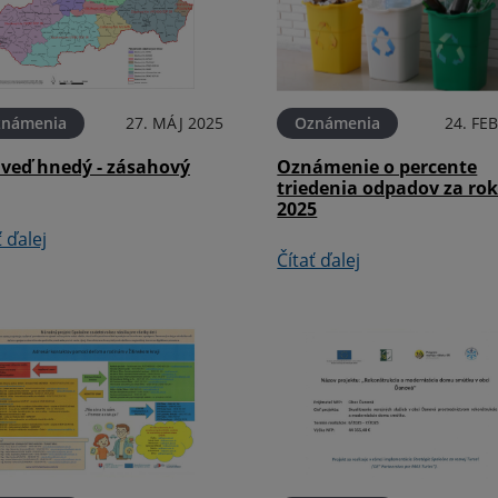
známenia
27. MÁJ 2025
Oznámenia
24. FE
veď hnedý - zásahový
Oznámenie o percente
triedenia odpadov za ro
2025
ť ďalej
Čítať ďalej