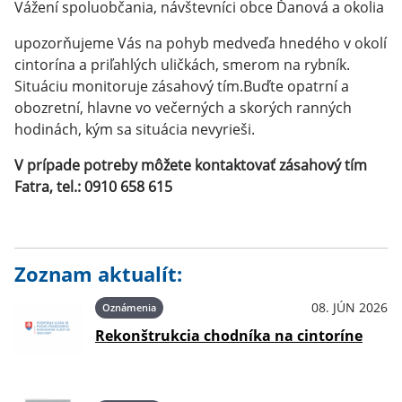
Vážení spoluobčania, návštevníci obce Ďanová a okolia
upozorňujeme Vás na pohyb medveďa hnedého v okolí
cintorína a priľahlých uličkách, smerom na rybník.
Situáciu monitoruje zásahový tím.Buďte opatrní a
obozretní, hlavne vo večerných a skorých ranných
hodinách, kým sa situácia nevyrieši.
V prípade potreby môžete kontaktovať zásahový tím
Fatra, tel.: 0910 658 615
Zoznam aktualít:
08. JÚN 2026
Oznámenia
Rekonštrukcia chodníka na cintoríne