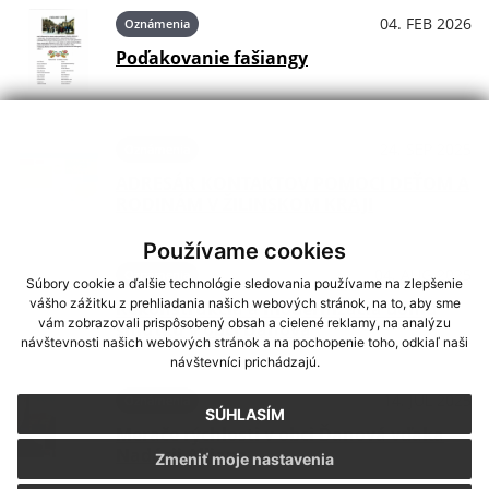
04. FEB 2026
Oznámenia
Poďakovanie fašiangy
24. SEP 2025
Oznámenia
ADRESÁR KONTAKTOV POMOCI DEŤOM A
RODINÁM V ŽILINSKOM KRAJI
Používame cookies
04. AUG 2025
Oznámenia
Súbory cookie a ďalšie technológie sledovania používame na zlepšenie
vášho zážitku z prehliadania našich webových stránok, na to, aby sme
Rekonštrukcia a modernizácia domu
vám zobrazovali prispôsobený obsah a cielené reklamy, na analýzu
smútku v obci Ďanová
návštevnosti našich webových stránok a na pochopenie toho, odkiaľ naši
návštevníci prichádzajú.
14. JÚL 2025
Oznámenia
SÚHLASÍM
Merače rýchlosti v obci Ďanová vďaka
Nadácii Allianz
Zmeniť moje nastavenia