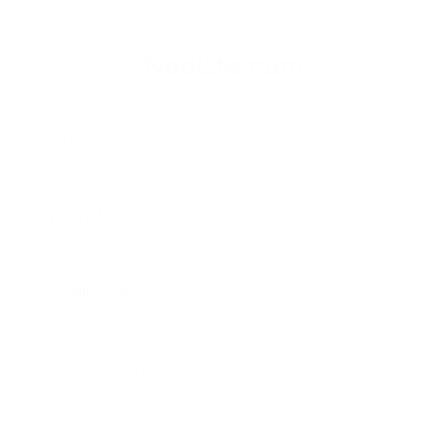
Napíšte nám
Meno
Priezvisko
E-mailová adresa
*
Meno:
*
Priezvisko:
*
E-mailová adresa:
Text vašej správy...
*
Text vašej správy: