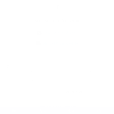
Kontaktné informácie
+421 905 454 200
danova@danova.sk
využite možnosť získavania aktuálnych informácií s využitím RSS
,
CMS systém (redakčný) systém ECHELON 2,
Mapa stránok
,
web portál
,
webhosting
,
webex.digital, s.r.o.
,
domény
,
registrácia domény
,
spoločnosť webex.digital, s.r.o.
,
technický prevádzkovateľ
Posledná aktualizácia:
06.08.2026
Vytlačiť stránku
|
Vyhlásenie o prístupnosti
Autorské práva
|
Cookies
.
.
.
.
.
.