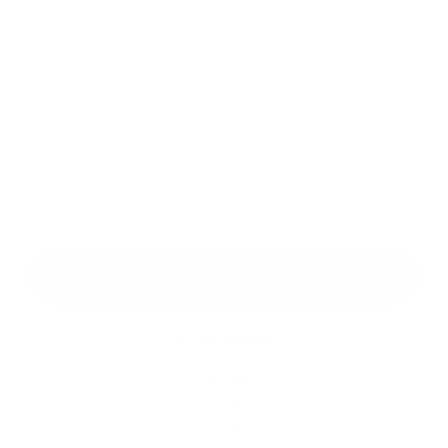
Príloha:
Príloha
*
povinné položky
*
Oboznámil som sa so
spracúvaním osobných údajov
Google reCaptcha Response
Odoslať správu
Rýchle odkazy
História
Fotogaléria
Kontakty