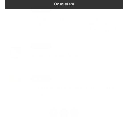
Odmietam
18. JÚN 2025
Oznámenia
Nákup techniky na rozvoj odpadového
hospodárstva s cieľom zefektívnenia a
zvýšenia množstva vytriedenia odpadov
22. APR 2025
Oznámenia
Školská jedáleň MŠ Ďanová
23. JAN 2025
Oznámenia
Zníženie energetickej náročnosti budoy
pre šport v obci Ďanová
1
2
>