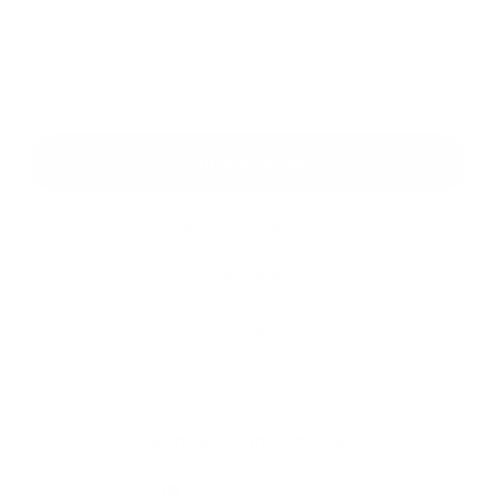
*
povinné položky
*
Oboznámil som sa so
spracúvaním osobných údajov
Google reCaptcha Response
Odoslať správu
Rýchle odkazy
História
Fotogaléria
Kontakty
Kontaktné informácie
+421 905 454 200