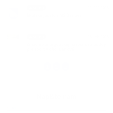
22. APR 2025
Oznámenia
Školská jedáleň MŠ Ďanová
23. JAN 2025
Oznámenia
Zníženie energetickej náročnosti budoy
pre šport v obci Ďanová
1
2
>
Napíšte nám
Meno
Priezvisko
E-mailová adresa
*
Meno: