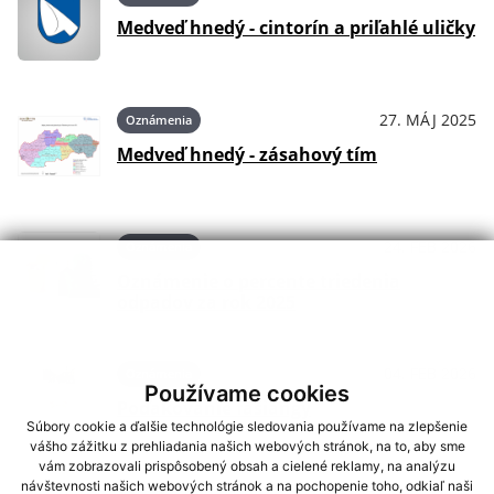
Medveď hnedý - cintorín a priľahlé uličky
27. MÁJ 2025
Oznámenia
Medveď hnedý - zásahový tím
24. FEB 2026
Oznámenia
Oznámenie o percente triedenia
odpadov za rok 2025
04. FEB 2026
Oznámenia
Používame cookies
Poďakovanie fašiangy
Súbory cookie a ďalšie technológie sledovania používame na zlepšenie
vášho zážitku z prehliadania našich webových stránok, na to, aby sme
vám zobrazovali prispôsobený obsah a cielené reklamy, na analýzu
návštevnosti našich webových stránok a na pochopenie toho, odkiaľ naši