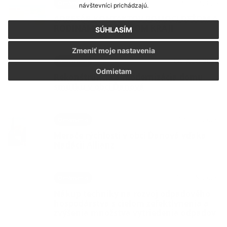
24. SEP 2025
Oznámenia
návštevníci prichádzajú.
ADRESÁR KONTAKTOV POMOCI DEŤOM A
RODINÁM V ŽILINSKOM KRAJI
SÚHLASÍM
Zmeniť moje nastavenia
04. AUG 2025
Oznámenia
Odmietam
Rekonštrukcia a modernizácia domu
smútku v obci Ďanová
14. JÚL 2025
Oznámenia
Merače rýchlosti v obci Ďanová vďaka
Nadácii Allianz
18. JÚN 2025
Oznámenia
Nákup techniky na rozvoj odpadového
hospodárstva s cieľom zefektívnenia a
zvýšenia množstva vytriedenia odpadov