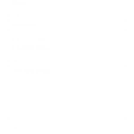
*
Priezvisko:
*
E-mailová adresa:
Text vašej správy...
*
Text vašej správy:
Príloha:
Príloha