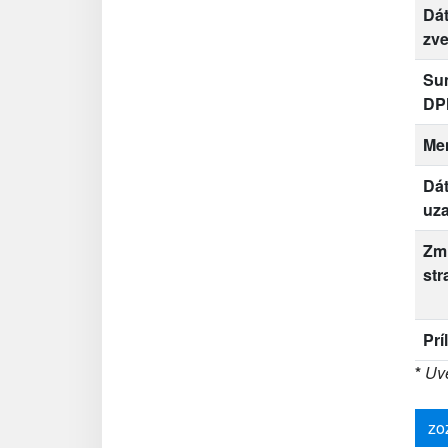
Dá
zve
Su
DP
Me
Dá
uza
Zm
str
Prí
*
Uve
zo