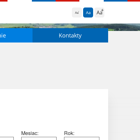
Aa
Aa
Aa
nie
Kontakty
Mesiac:
Rok: