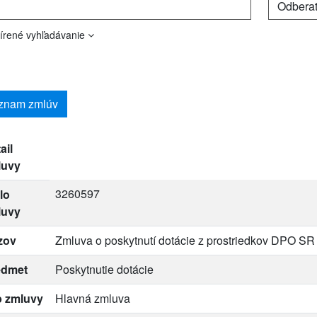
írené vyhľadávanie
znam zmlúv
ail
luvy
3260597
lo
luvy
zov
Zmluva o poskytnutí dotácie z prostriedkov DPO SR
edmet
Poskytnutie dotácie
p zmluvy
Hlavná zmluva