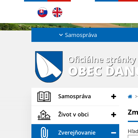
Samospráva
Oficiálne stránky
OBEC ĎAN
Samospráva
Zm
Život v obci
Hľad
Zverejňovanie