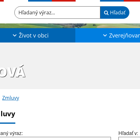
Hľadaný výraz...
Hľadať
Život v obci
Zverejňova
OVÁ
Zmluvy
luvy
aný výraz:
Hľadať v: