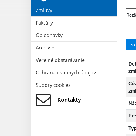
Zmluvy
Rozš
Faktúry
Objednávky
zo
Archív
Verejné obstarávanie
Det
zm
Ochrana osobných údajov
Čís
Súbory cookies
zm
Kontakty
Ná
Pr
Ty