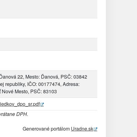
 Ďanová 22, Mesto: Ďanová, PSČ: 03842
j republiky, IČO: 00177474, Adresa:
sť Nové Mesto, PSČ: 83103
iedkov_dpo_sr.pdf
 vrátane DPH.
Generované portálom
Uradne.sk