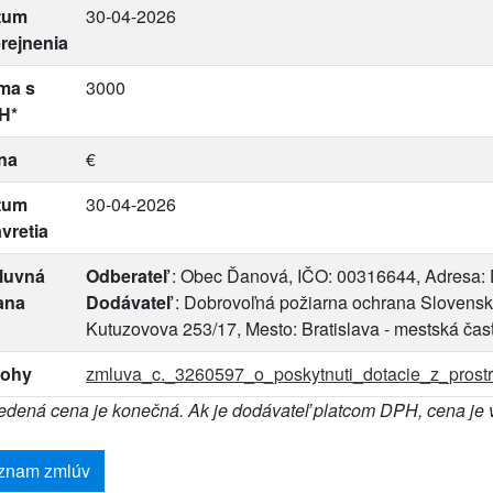
tum
30-04-2026
rejnenia
ma s
3000
H*
na
€
tum
30-04-2026
vretia
luvná
Odberateľ
: Obec Ďanová, IČO: 00316644, Adresa:
ana
Dodávateľ
: Dobrovoľná požiarna ochrana Slovenske
Kutuzovova 253/17, Mesto: Bratislava - mestská ča
lohy
zmluva_c._3260597_o_poskytnuti_dotacie_z_prostr
dená cena je konečná. Ak je dodávateľ platcom DPH, cena je
znam zmlúv