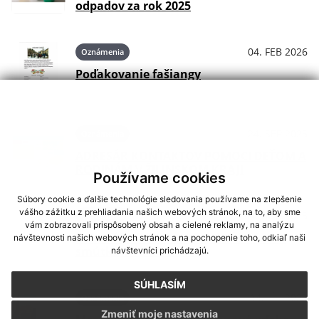
odpadov za rok 2025
04. FEB 2026
Oznámenia
Poďakovanie fašiangy
24. SEP 2025
Oznámenia
ADRESÁR KONTAKTOV POMOCI DEŤOM A
RODINÁM V ŽILINSKOM KRAJI
Používame cookies
Súbory cookie a ďalšie technológie sledovania používame na zlepšenie
vášho zážitku z prehliadania našich webových stránok, na to, aby sme
04. AUG 2025
Oznámenia
vám zobrazovali prispôsobený obsah a cielené reklamy, na analýzu
Rekonštrukcia a modernizácia domu
návštevnosti našich webových stránok a na pochopenie toho, odkiaľ naši
smútku v obci Ďanová
návštevníci prichádzajú.
SÚHLASÍM
14. JÚL 2025
Oznámenia
Zmeniť moje nastavenia