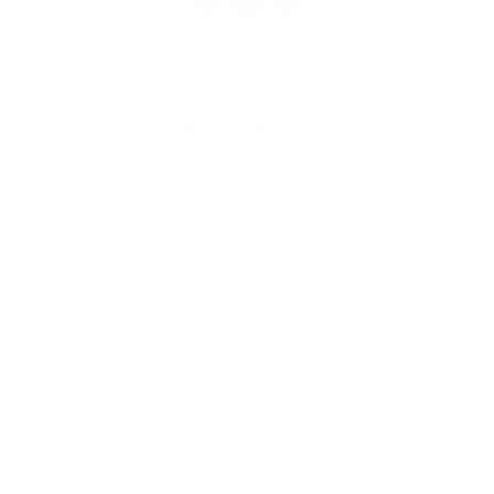
Napíšte nám
Meno
Priezvisko
E-mailová adresa
*
Meno:
*
Priezvisko:
*
E-mailová adresa:
Text vašej správy...
*
Text vašej správy: