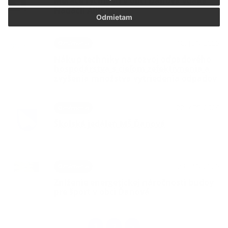
Merače rýchlosti v obci Ďanová vďaka
Nadácii Allianz
Odmietam
18. JÚN 2025
Oznámenia
Nákup techniky na rozvoj odpadového
hospodárstva s cieľom zefektívnenia a
zvýšenia množstva vytriedenia odpadov
22. APR 2025
Oznámenia
Školská jedáleň MŠ Ďanová
23. JAN 2025
Oznámenia
Zníženie energetickej náročnosti budoy
pre šport v obci Ďanová
1
2
>