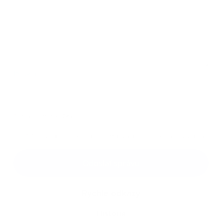
Príloha:
Príloha
*
povinné položky
*
Oboznámil som sa so
spracúvaním osobných údajov
Google reCaptcha Response
Odoslať správu
Rýchle odkazy
História