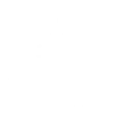
Fotogaléria
Kontakty
Kontaktné informácie
+421 905 454 200
danova@danova.sk
využite možnosť získavania aktuálnych informácií s využitím RSS
,
CMS systém (redakčný) systém ECHELON 2,
Mapa stránok
,
web portál
,
webhosting
,
webex.digital, s.r.o.
,
domény
,
registrácia domény
,
spoločnosť webex.digital, s.r.o.
,
technický prevádzkovateľ
Posledná aktualizácia:
06.08.2026
Vytlačiť stránku
|
Vyhlásenie o prístupnosti