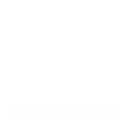
*
Text vašej správy:
Príloha:
Príloha
*
povinné položky
*
Oboznámil som sa so
spracúvaním osobných údajov
Google reCaptcha Response
Odoslať správu