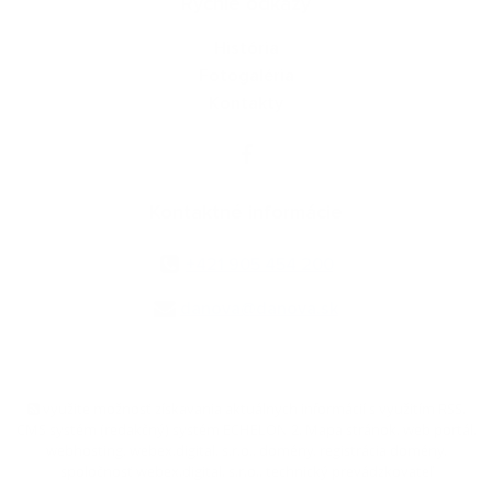
Rýchle odkazy
História
Fotogaléria
Kontakty
Kontaktné informácie
+421 905 454 200
danova@danova.sk
využite možnosť získavania aktuálnych informácií s využitím RSS
,
CMS systém (redakčný) systém ECHELON 2,
Mapa stránok
,
web portál
,
webhosting
,
webex.digital, s.r.o.
,
domény
,
registrácia domény
,
spoločnosť webex.digital, s.r.o.
,
technický prevádzkovateľ