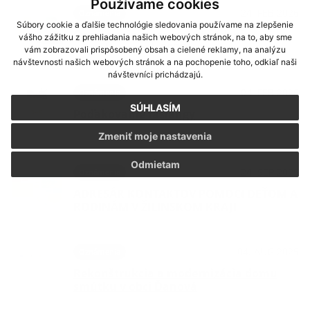
Používame cookies
24. FEB 2026
Oznámenia
Súbory cookie a ďalšie technológie sledovania používame na zlepšenie
Oznámenie o percente triedenia
vášho zážitku z prehliadania našich webových stránok, na to, aby sme
odpadov za rok 2025
vám zobrazovali prispôsobený obsah a cielené reklamy, na analýzu
návštevnosti našich webových stránok a na pochopenie toho, odkiaľ naši
návštevníci prichádzajú.
04. FEB 2026
Oznámenia
SÚHLASÍM
Poďakovanie fašiangy
Zmeniť moje nastavenia
Odmietam
24. SEP 2025
Oznámenia
ADRESÁR KONTAKTOV POMOCI DEŤOM A
RODINÁM V ŽILINSKOM KRAJI
04. AUG 2025
Oznámenia
Rekonštrukcia a modernizácia domu
smútku v obci Ďanová