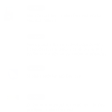
14. JÚL 2025
Oznámenia
Merače rýchlosti v obci Ďanová vďaka
Nadácii Allianz
18. JÚN 2025
Oznámenia
Nákup techniky na rozvoj odpadového
hospodárstva s cieľom zefektívnenia a
zvýšenia množstva vytriedenia odpadov
22. APR 2025
Oznámenia
Školská jedáleň MŠ Ďanová
23. JAN 2025
Oznámenia
Zníženie energetickej náročnosti budoy
pre šport v obci Ďanová