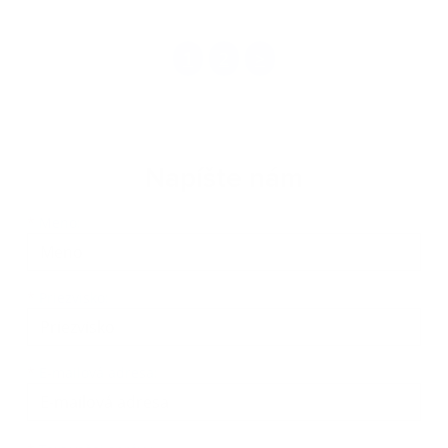
1
2
>
Napíšte nám
Meno
Priezvisko
E-mailová adresa
*
Meno:
*
Priezvisko:
*
E-mailová adresa:
Text vašej správy...