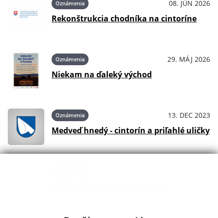
08. JÚN 2026
Oznámenia
Rekonštrukcia chodníka na cintoríne
29. MÁJ 2026
Oznámenia
Niekam na ďaleký východ
13. DEC 2023
Oznámenia
Medveď hnedý - cintorín a priľahlé uličky
27. MÁJ 2025
Oznámenia
Medveď hnedý - zásahový tím