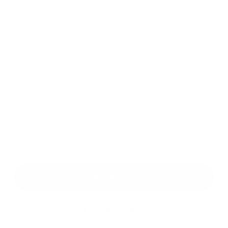
Príloha:
Príloha
*
povinné položky
*
Oboznámil som sa so
spracúvaním osobných údajov
Google reCaptcha Response
Odoslať správu
Rýchle odkazy