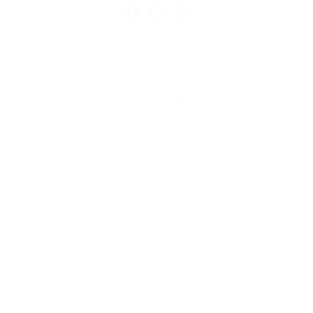
1
2
>
Napíšte nám
Meno
Priezvisko
E-mailová adresa
*
Meno:
*
Priezvisko:
*
E-mailová adresa:
Text vašej správy...
*
Text vašej správy: