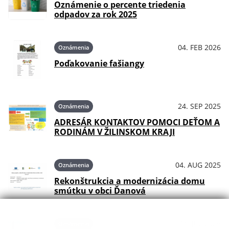
Oznámenie o percente triedenia
odpadov za rok 2025
04. FEB 2026
Oznámenia
Poďakovanie fašiangy
24. SEP 2025
Oznámenia
ADRESÁR KONTAKTOV POMOCI DEŤOM A
RODINÁM V ŽILINSKOM KRAJI
04. AUG 2025
Oznámenia
Rekonštrukcia a modernizácia domu
smútku v obci Ďanová
14. JÚL 2025
Oznámenia