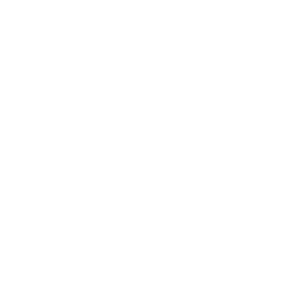
História
Fotogaléria
Kontakty
Kontaktné informácie
+421 905 454 200
danova@danova.sk
využite možnosť získavania aktuálnych informácií s využitím RSS
,
CMS systém (redakčný) systém ECHELON 2,
Mapa stránok
,
web portál
,
webhosting
,
webex.digital, s.r.o.
,
domény
,
registrácia domény
,
spoločnosť webex.digital, s.r.o.
,
technický prevádzkovateľ
Posledná aktualizácia:
06.08.2026