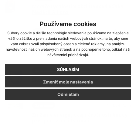
Merače rýchlosti v obci Ďanová vďaka
Nadácii Allianz
Používame cookies
18. JÚN 2025
Oznámenia
Súbory cookie a ďalšie technológie sledovania používame na zlepšenie
vášho zážitku z prehliadania našich webových stránok, na to, aby sme
Nákup techniky na rozvoj odpadového
vám zobrazovali prispôsobený obsah a cielené reklamy, na analýzu
hospodárstva s cieľom zefektívnenia a
návštevnosti našich webových stránok a na pochopenie toho, odkiaľ naši
zvýšenia množstva vytriedenia odpadov
návštevníci prichádzajú.
SÚHLASÍM
22. APR 2025
Oznámenia
Školská jedáleň MŠ Ďanová
Zmeniť moje nastavenia
Odmietam
23. JAN 2025
Oznámenia
Zníženie energetickej náročnosti budoy
pre šport v obci Ďanová