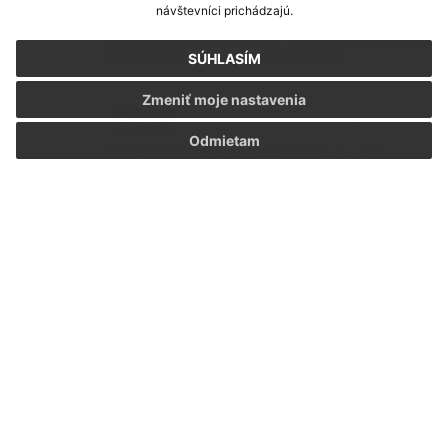
24. SEP 2025
Oznámenia
návštevníci prichádzajú.
ADRESÁR KONTAKTOV POMOCI DEŤOM A
RODINÁM V ŽILINSKOM KRAJI
SÚHLASÍM
Zmeniť moje nastavenia
04. AUG 2025
Oznámenia
Odmietam
Rekonštrukcia a modernizácia domu
smútku v obci Ďanová
14. JÚL 2025
Oznámenia
Merače rýchlosti v obci Ďanová vďaka
Nadácii Allianz
18. JÚN 2025
Oznámenia
Nákup techniky na rozvoj odpadového
hospodárstva s cieľom zefektívnenia a
zvýšenia množstva vytriedenia odpadov