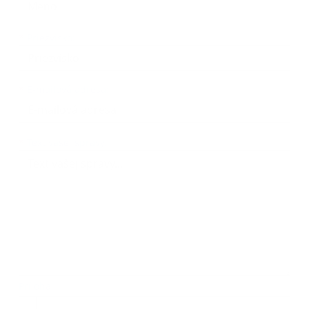
*
Priezvisko:
*
E-mailová adresa:
Text vašej správy...
*
Text vašej správy:
Príloha:
Príloha