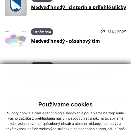
Medveď hnedý - cintorín a priľahlé uličky
27. MÁJ 2025
Oznámenia
Medveď hnedý - zásahový tím
24. FEB 2026
Oznámenia
Oznámenie o percente triedenia
odpadov za rok 2025
04. FEB 2026
Oznámenia
Používame cookies
Poďakovanie fašiangy
Súbory cookie a ďalšie technológie sledovania používame na zlepšenie
vášho zážitku z prehliadania našich webových stránok, na to, aby sme
vám zobrazovali prispôsobený obsah a cielené reklamy, na analýzu
návštevnosti našich webových stránok a na pochopenie toho, odkiaľ naši