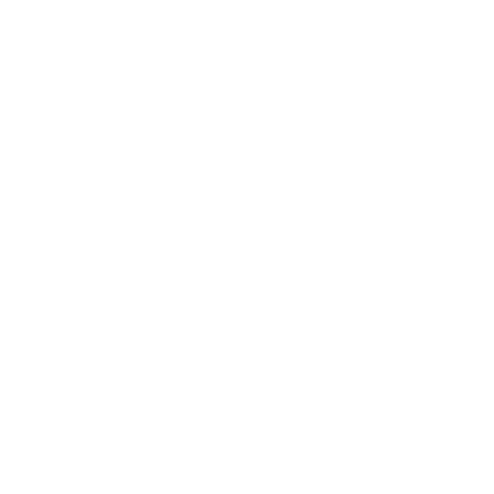
*
povinné položky
*
Oboznámil som sa so
spracúvaním osobných údajov
Google reCaptcha Response
Odoslať správu
Rýchle odkazy
História
Fotogaléria
Kontakty
Kontaktné informácie
+421 905 454 200