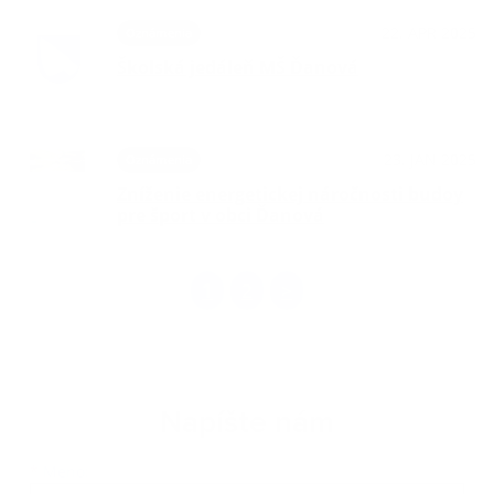
22. APR 2025
Oznámenia
Školská jedáleň MŠ Ďanová
23. JAN 2025
Oznámenia
Zníženie energetickej náročnosti budoy
pre šport v obci Ďanová
1
2
>
Napíšte nám
Meno
Priezvisko
E-mailová adresa
*
Meno: